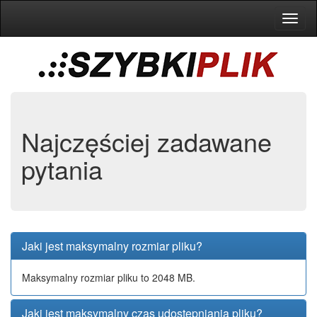
Toggl
naviga
Najczęściej zadawane
pytania
Jaki jest maksymalny rozmiar pliku?
Maksymalny rozmiar pliku to 2048 MB.
Jaki jest maksymalny czas udostępniania pliku?