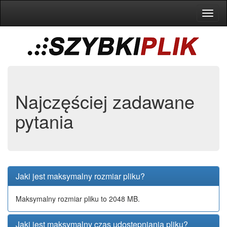
Toggl
naviga
Najczęściej zadawane
pytania
Jaki jest maksymalny rozmiar pliku?
Maksymalny rozmiar pliku to 2048 MB.
Jaki jest maksymalny czas udostępniania pliku?