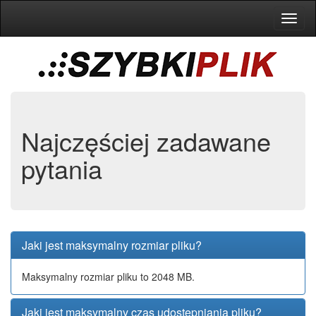
Toggl
naviga
Najczęściej zadawane
pytania
Jaki jest maksymalny rozmiar pliku?
Maksymalny rozmiar pliku to 2048 MB.
Jaki jest maksymalny czas udostępniania pliku?