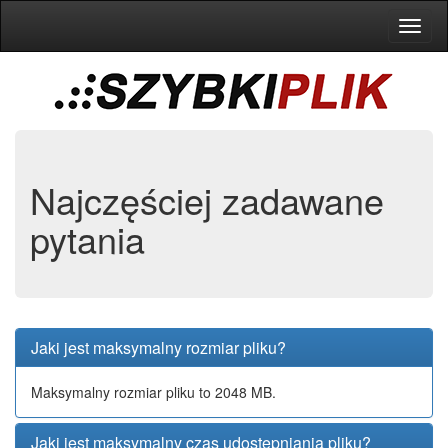
Toggl
naviga
Najczęściej zadawane
pytania
Jaki jest maksymalny rozmiar pliku?
Maksymalny rozmiar pliku to 2048 MB.
Jaki jest maksymalny czas udostępniania pliku?